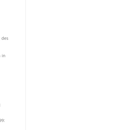
g des
 in
l
99: