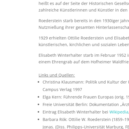
heißt es auf der Seite der Historischen Gesell
zahlreiche Künstlerinnen und Künstler in den 
Roederstein starb bereits in den 1930iger Jahr
Nutznießung ihrer gesamten Hinterlassenscha
1929 erhielten Ottilie Roederstein und Elisab
künstlerischen, kirchlichen und sozialen Leb
Elisabeth Winterhalter starb im Februar 1952 
einem Ehrengrab auf dem Hofheimer Waldfried
Links und Quellen:
Christina Klausmann: Politik und Kultur der
Campus Verlag 1997
Elga Kern: Führende Frauen Europas (orig. 
Freie Universität Berlin: Dokumentation „Är
Eintrag Elisabeth Winterhalter bei
Wikipedia
Barbara Rök: Ottilie W. Roederstein (1859–1
Jonas. (Diss. Philipps-Universität Marburg, F