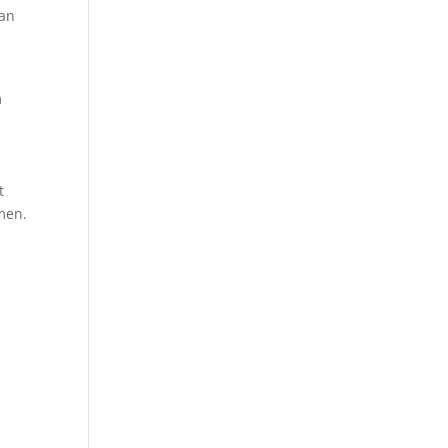
 an
m
t
men.