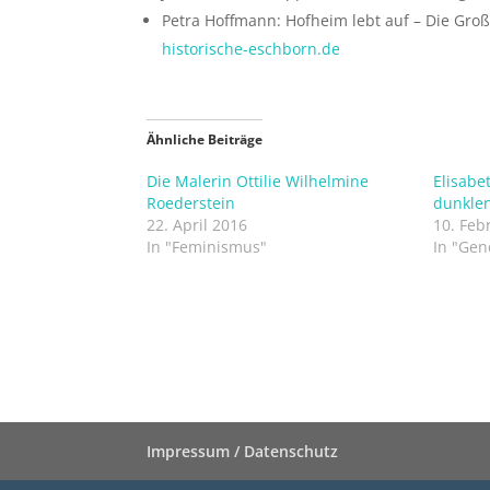
Petra Hoffmann: Hofheim lebt auf – Die Groß
historische-eschborn.de
Ähnliche Beiträge
Die Malerin Ottilie Wilhelmine
Elisabe
Roederstein
dunklen
22. April 2016
10. Feb
In "Feminismus"
In "Gen
Impressum / Datenschutz