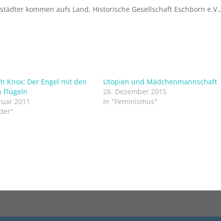
städter kommen aufs Land, Historische Gesellschaft Eschborn e.V.
th Knox: Der Engel mit den
Utopien und Mädchenmannschaft
 Flügeln
28. Dezember 2015
ruar 2011
In "Feminismus"
der"