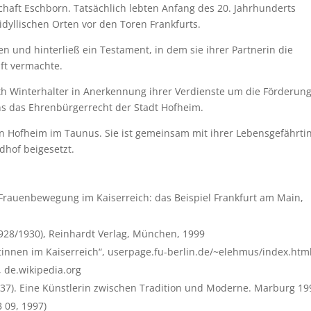
schaft Eschborn. Tatsächlich lebten Anfang des 20. Jahrhunderts
idyllischen Orten vor den Toren Frankfurts.
en und hinterließ ein Testament, in dem sie ihrer Partnerin die
ft vermachte.
eth Winterhalter in Anerkennung ihrer Verdienste um die Förderun
ens das Ehrenbürgerrecht der Stadt Hofheim.
in Hofheim im Taunus. Sie ist gemeinsam mit ihrer Lebensgefährtin
hof beigesetzt.
 Frauenbewegung im Kaiserreich: das Beispiel Frankfurt am Main,
1928/1930), Reinhardt Verlag, München, 1999
ztinnen im Kaiserreich“, userpage.fu-berlin.de/~elehmus/index.htm
, de.wikipedia.org
937). Eine Künstlerin zwischen Tradition und Moderne. Marburg 19
B 09, 1997)