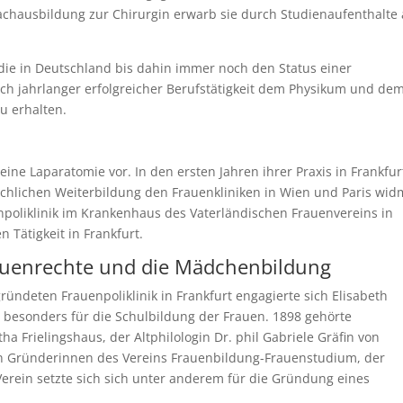
achausbildung zur Chirurgin erwarb sie durch Studienaufenthalte
 die in Deutschland bis dahin immer noch den Status einer
ach jahrlanger erfolgreicher Berufstätigkeit dem Physikum und de
u erhalten.
eine Laparatomie vor. In den ersten Jahren ihrer Praxis in Frankfur
 fachlichen Weiterbildung den Frauenkliniken in Wien und Paris wid
npoliklinik im Krankenhaus des Vaterländischen Frauenvereins in
n Tätigkeit in Frankfurt.
auenrechte und die Mädchenbildung
ründeten Frauenpoliklinik in Frankfurt engagierte sich Elisabeth
esonders für die Schulbildung der Frauen. 1898 gehörte
a Frielingshaus, der Altphilologin Dr. phil Gabriele Gräfin von
 Gründerinnen des Vereins Frauenbildung-Frauenstudium, der
 Verein setzte sich sich unter anderem für die Gründung eines