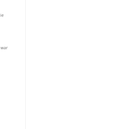
ie
 war