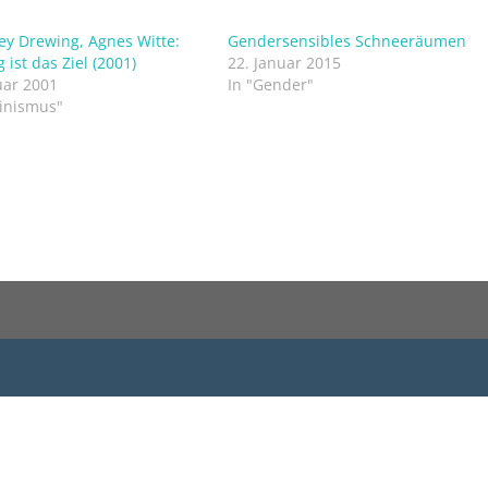
ley Drewing, Agnes Witte:
Gendersensibles Schneeräumen
 ist das Ziel (2001)
22. Januar 2015
uar 2001
In "Gender"
inismus"