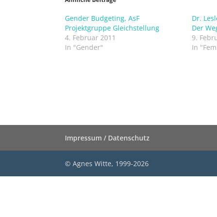
Gender Budgeting, AsF
Dr. Les
Projektgruppe Gleichstellung
Der Weg
4. Februar 2011
9. Febr
In "Gender"
In "Fem
Impressum / Datenschutz
© Agnes Witte, 1999-
2026