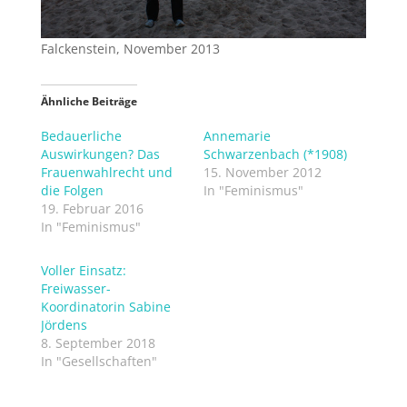
Falckenstein, November 2013
Ähnliche Beiträge
Bedauerliche
Annemarie
Auswirkungen? Das
Schwarzenbach (*1908)
Frauenwahlrecht und
15. November 2012
die Folgen
In "Feminismus"
19. Februar 2016
In "Feminismus"
Voller Einsatz:
Freiwasser-
Koordinatorin Sabine
Jördens
8. September 2018
In "Gesellschaften"