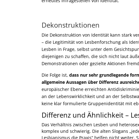
erneutes Infragestellen von Identität.
Dekonstruktionen
Die Dekonstruktion von Identität kann stark ve
– die Legitimität von Lesbenforschung als Identi
Lesben in Frage, selbst unter dem Gesichtspun
diejenigen zu schaffen, die sich nicht laut 
Demonstrationen oder gezielte Aktionen fremd
Die Folge ist,
dass nur sehr grundlegende form
allgemeine Aussagen über Differenz ausreich
europäischer Ebene erreichten Antidiskriminier
an der Lebenswirklichkeit und an der Selbstw
keine klar formulierte Gruppenidentität mit 
Differenz und Ähnlichkeit – L
Das Verhältnis zwischen Lesben und heterosex
komplex und schwierig. Die alten Slogans „jede
Lesbianismus die Praxis“ helfen nicht weiter.