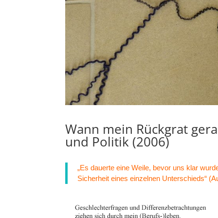
Wann mein Rückgrat gerad
und Politik (2006)
„Es dauerte eine Weile, bevor uns klar wurd
Sicherheit eines einzelnen Unterschieds“ (A