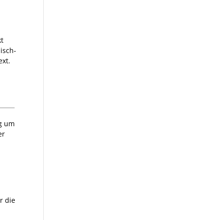
kt
bisch-
ext.
ng um
er
r die