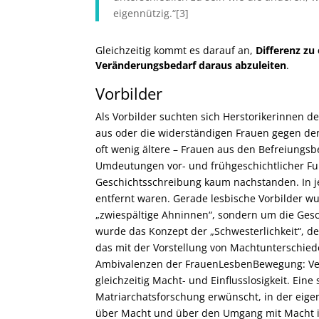
eigennützig.“[3]
Gleichzeitig kommt es darauf an,
Differenz zu
Veränderungsbedarf daraus abzuleiten
.
Vorbilder
Als Vorbilder suchten sich Herstorikerinnen
aus oder die widerständigen
Frauen gegen den
oft wenig ältere – Frauen aus den Befreiungs
Umdeutungen vor- und frühgeschichtlicher Fun
Geschichtsschreibung kaum nachstanden. In jed
entfernt waren. Gerade lesbische Vorbilder w
„zwiespältige Ahninnen“, sondern um die Gesc
wurde das Konzept der „Schwesterlichkeit“, der
das mit der Vorstellung von Machtunterschied
Ambivalenzen der FrauenLesbenBewegung: Verha
gleichzeitig Macht- und Einflusslosigkeit. Eine 
Matriarchatsforschung erwünscht, in der eige
über Macht und über den Umgang mit Macht in