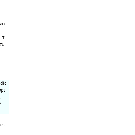
den
iff
 zu
 die
ops
g
2.
n
ust