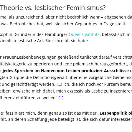
Theorie vs. lesbischer Feminismus?
al als unzureichend, aber nicht bedrohlich wahr – abgesehen d
s Bedrohliches hat, weil sie sicher Geglaubtes in Frage stellt.
losophin, Gründerin des Hamburger
Queer Insitituts
, befasst sich mi
iemlich lesbische Art. Sie schreibt, sie habe
r FrauenLesbenbewegungen genießend tunlichst darauf verzichtet
titätskategorie zu operieren und jede polemisch herausgefordert, d
nn
jedes Sprechen im Namen von Lesben produziert Ausschlüsse
u
igten Gruppe die Definitionsgewalt über eine vorgebliche Gemeins
t und gerechtfertigt werden. (…) Ich, die ich noch vor kurzem bemü
eiben, erwische
mich dabei, mich exzessiv als Lesbe zu inszeniere
ifferenz einführen zu wollen“.
[1]
 fasziniert mich, denn genau so ist das mit der „
Lesbenpolitik 
lt, an deren Schaffung jede beteiligt ist, die sich dafür interessier