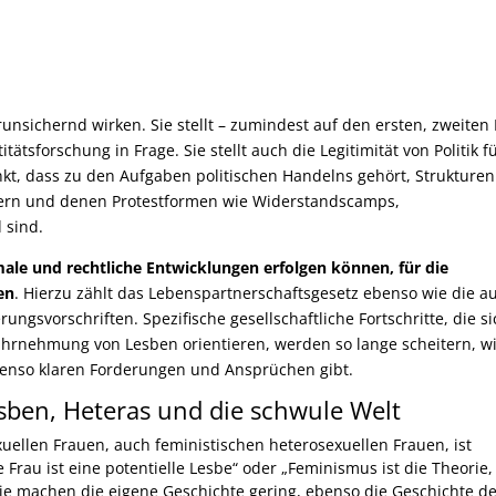
runsichernd wirken. Sie stellt – zumindest auf den ersten, zweiten 
tätsforschung in Frage. Sie stellt auch die Legitimität von Politik f
kt, dass zu den Aufgaben politischen Handelns gehört, Strukturen
äußern und denen Protestformen wie Widerstandscamps,
 sind.
ale und rechtliche Entwicklungen erfolgen können, für die
en
. Hierzu zählt das Lebenspartnerschaftsgesetz ebenso wie die a
ungsvorschriften. Spezifische gesellschaftliche Fortschritte, die s
ahrnehmung von Lesben orientieren, werden so lange scheitern, w
ebenso klaren Forderungen und Ansprüchen gibt.
esben, Heteras und die schwule Welt
uellen Frauen, auch feministischen heterosexuellen Frauen, ist
 Frau ist eine potentielle Lesbe“ oder „Feminismus ist die Theorie,
 Sie machen die eigene Geschichte gering, ebenso die Geschichte d