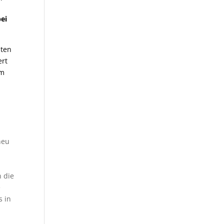
bei
lten
ert
am
neu
n die
e
s in