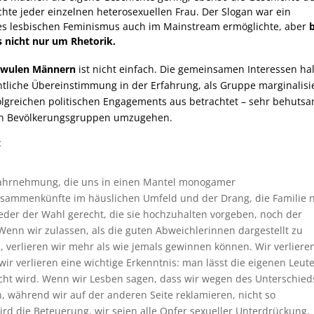
hte jeder einzelnen heterosexuellen Frau. Der Slogan war ein
des lesbischen Feminismus auch im Mainstream ermöglichte, aber
s nicht nur um Rhetorik.
chwulen Männern
ist nicht einfach. Die gemeinsamen Interessen ha
entliche Übereinstimmung in der Erfahrung, als Gruppe marginalisi
folgreichen politischen Engagements aus betrachtet – sehr behuts
ren Bevölkerungsgruppen umzugehen.
:
e Wahrnehmung, die uns in einen Mantel monogamer
Zusammenkünfte im häuslichen Umfeld und der Drang, die Familie 
weder der Wahl gerecht, die sie hochzuhalten vorgeben, noch der
Wenn wir zulassen, als die guten Abweichlerinnen dargestellt zu
 verlieren wir mehr als wie jemals gewinnen können. Wir verliere
ir verlieren eine wichtige Erkenntnis: man lässt die eigenen Leut
ht wird. Wenn wir Lesben sagen, dass wir wegen des Unterschied
n, während wir auf der anderen Seite reklamieren, nicht so
ird die Beteuerung, wir seien alle Opfer sexueller Unterdrückung,