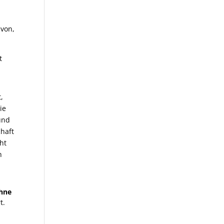
avon,
t
,
ie
nd
chaft
ht
n
ohne
t.