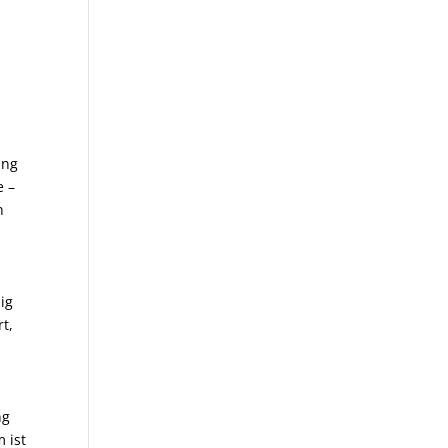
ung
e –
n
ig
t,
ng
 ist