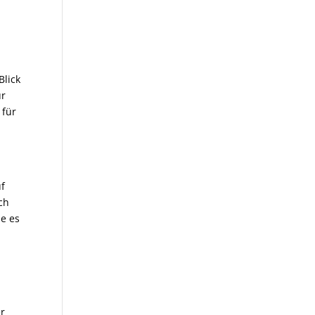
Blick
ür
 für
uf
ich
ie es
er