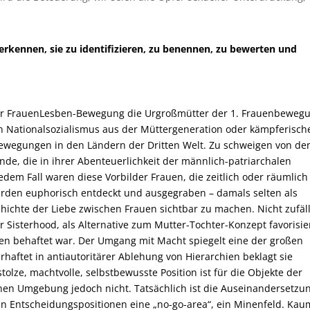
 erkennen, sie zu identifizieren, zu benennen, zu bewerten und
 der FrauenLesben-Bewegung die Urgroßmütter der 1. Frauenbeweg
 Nationalsozialismus aus der Müttergeneration oder kämpferisch
bewegungen in den Ländern der Dritten Welt. Z
u schweigen von de
de, die in ihrer Abenteuerlichkeit der männlich-patriarchalen
em Fall waren diese Vorbilder Frauen, die zeitlich oder räumlich
urden euphorisch entdeckt und ausgegraben – damals selten als
hichte der Liebe zwischen Frauen sichtbar zu machen. Nicht zufäll
 Sisterhood, als Alternative zum Mutter-Tochter-Konzept favorisier
en behaftet war. Der Umgang mit Macht spiegelt eine der großen
ftet in antiautoritärer Ablehung von Hierarchien beklagt sie
stolze, machtvolle, selbstbewusste Position ist für die Objekte der
nen Umgebung jedoch nicht. Tatsächlich ist die Auseinandersetzu
 Entscheidungspositionen eine „no-go-area“, ein Minenfeld. Kaum