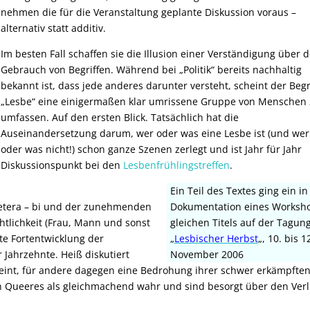
nehmen die für die Veranstaltung geplante Diskussion voraus –
alternativ statt additiv.
Im besten Fall schaffen sie die Illusion einer Verständigung über 
Gebrauch von Begriffen.
Während bei „Politik“ bereits nachhaltig
bekannt ist, dass jede anderes darunter versteht, scheint der Begr
„Lesbe“ eine einigermaßen klar umrissene Gruppe von Menschen
umfassen. Auf den ersten Blick. Tatsächlich hat die
Auseinandersetzung darum, wer oder was eine Lesbe ist (und wer
oder was nicht!) schon ganze Szenen zerlegt und ist Jahr für Jahr
Diskussionspunkt bei den
Lesbenfrühlingstreffen
.
Ein Teil des Textes ging ein in
etera – bi und der zunehmenden
Dokumentation eines Worksh
htlichkeit (Frau, Mann und sonst
gleichen Titels auf der Tagun
te Fortentwicklung der
„
Lesbischer Herbst
„, 10. bis 1
Jahrzehnte. Heiß diskutiert
November 2006
cheint, für andere dagegen eine Bedrohung ihrer schwer erkämpfte
men Queeres als gleichmachend wahr und sind besorgt über den Verl