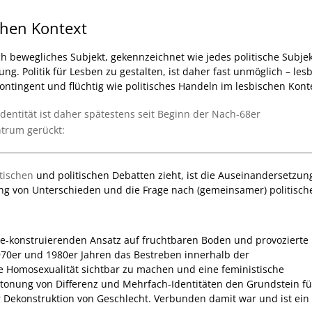
chen Kontext
ich bewegliches Subjekt, gekennzeichnet wie jedes politische Subje
ng. Politik für Lesben zu gestalten, ist daher fast unmöglich – les
ontingent und flüchtig wie politisches Handeln im lesbischen Kont
entität ist daher spätestens seit Beginn der Nach-68er
trum gerückt:
tischen
und politischen Debatten zieht, ist die Auseinandersetzu
ung von Unterschieden und die Frage nach (gemeinsamer) politisch
e-konstruierenden Ansatz auf fruchtbaren Boden und provozierte
70er und 1980er Jahren das Bestreben innerhalb der
 Homosexualität sichtbar zu machen und eine feministische
Betonung von Differenz und Mehrfach-Identitäten den Grundstein fü
r Dekonstruktion von Geschlecht. Verbunden damit war und ist ein