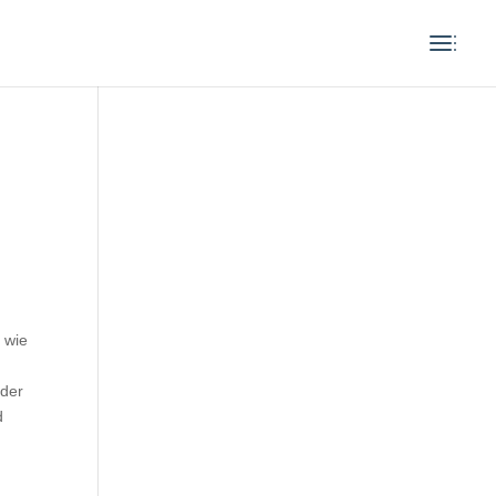
n wie
 der
d